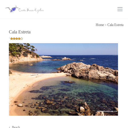
Ope
Home
Cala Estreta
>
Cala Estreta
:
:
Beach