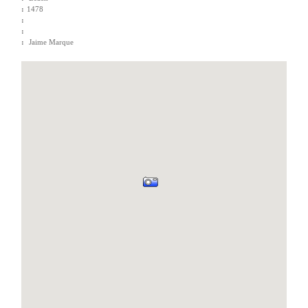
:
1478
:
:
:
Jaime Marque