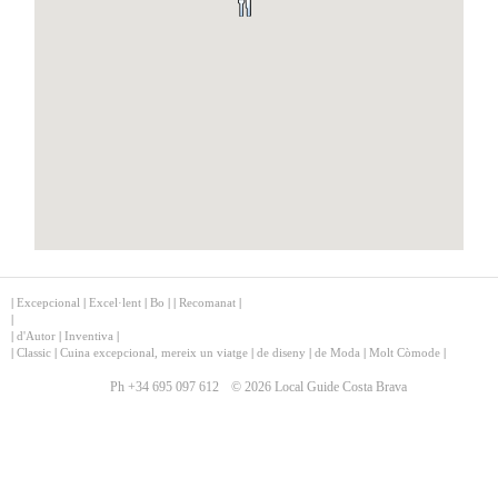
|
Excepcional
|
Excel·lent
|
Bo
|
|
Recomanat
|
|
|
d'Autor
|
Inventiva
|
|
Classic
|
Cuina excepcional, mereix un viatge
|
de diseny
|
de Moda
|
Molt Còmode
|
Ph +34 695 097 612
© 2026 Local Guide Costa Brava