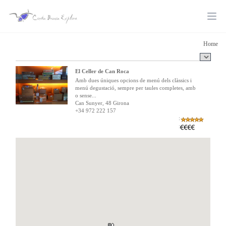
Ope
Home
El Celler de Can Roca
Amb dues úniques opcions de menú dels clàssics i
menú degustació, sempre per taules completes, amb
o sense...
Can Sunyer, 48 Girona
+34 972 222 157
:
: