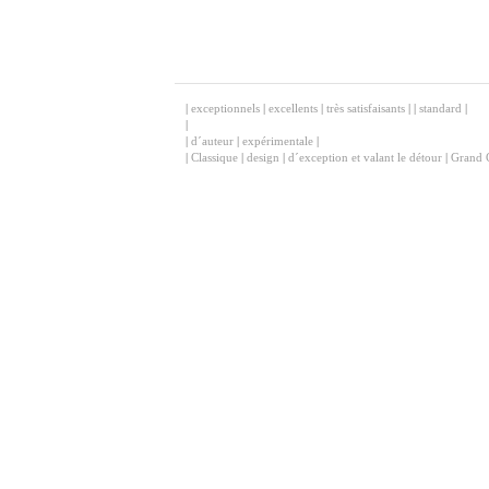
|
exceptionnels
|
excellents
|
très satisfaisants
|
|
standard
|
|
|
d´auteur
|
expérimentale
|
|
Classique
|
design
|
d´exception et valant le détour
|
Grand 