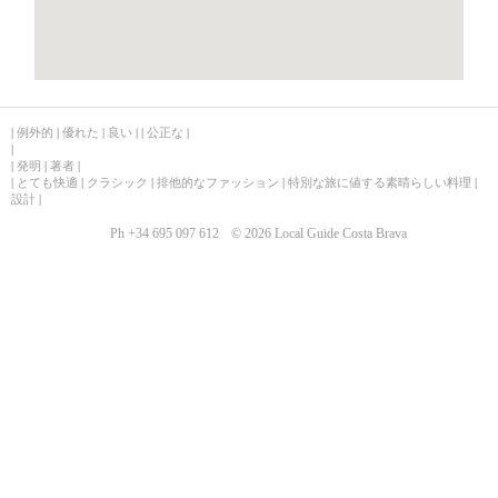
|
例外的
|
優れた
|
良い
|
|
公正な
|
|
|
発明
|
著者
|
|
とても快適
|
クラシック
|
排他的なファッション
|
特別な旅に値する素晴らしい料理
|
設計
|
Ph +34 695 097 612
© 2026 Local Guide Costa Brava